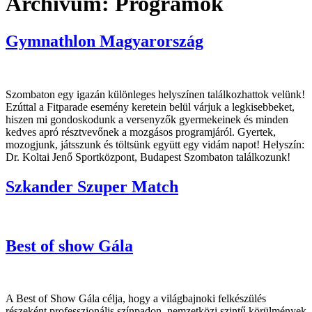
Archívum:
Programok
Gymnathlon Magyarország
Szombaton egy igazán különleges helyszínen találkozhattok velünk!
Ezúttal a Fitparade esemény keretein belül várjuk a legkisebbeket,
hiszen mi gondoskodunk a versenyzők gyermekeinek és minden
kedves apró résztvevőnek a mozgásos programjáról. Gyertek,
mozogjunk, játsszunk és töltsünk együtt egy vidám napot! Helyszín:
Dr. Koltai Jenő Sportközpont, Budapest Szombaton találkozunk!
Szkander Szuper Match
Best of show Gála
A Best of Show Gála célja, hogy a világbajnoki felkészülés
részeként professzionális színpadon, nemzetközi szintű körülmények