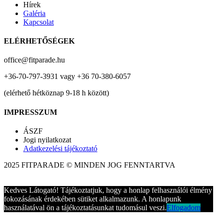
Hírek
Galéria
Kapcsolat
ELÉRHETŐSÉGEK
office@fitparade.hu
+36-70-797-3931 vagy +36 70-380-6057
(elérhető hétköznap 9-18 h között)
IMPRESSZUM
ÁSZF
Jogi nyilatkozat
Adatkezelési tájékoztató
2025 FITPARADE © MINDEN JOG FENNTARTVA
Kedves Látogató! Tájékoztatjuk, hogy a honlap felhasználói élmény
fokozásának érdekében sütiket alkalmazunk. A honlapunk
használatával ön a tájékoztatásunkat tudomásul veszi.
Elfogadom