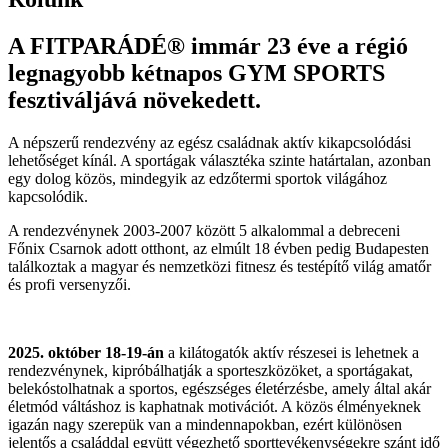
A FITPARÁDÉ® immár 23 éve a régió
legnagyobb kétnapos GYM SPORTS
fesztiváljává növekedett.
A népszerű rendezvény az egész családnak aktív kikapcsolódási
lehetőséget kínál. A sportágak választéka szinte határtalan, azonban
egy dolog közös, mindegyik az edzőtermi sportok világához
kapcsolódik.
A rendezvénynek 2003-2007 között 5 alkalommal a debreceni
Főnix Csarnok adott otthont, az elmúlt 18 évben pedig Budapesten
találkoztak a magyar és nemzetközi fitnesz és testépítő világ amatőr
és profi versenyzői.
2025. október 18-19-án
a kilátogatók aktív részesei is lehetnek a
rendezvénynek, kipróbálhatják a sporteszközöket, a sportágakat,
belekóstolhatnak a sportos, egészséges életérzésbe, amely által akár
életmód váltáshoz is kaphatnak motivációt. A közös élményeknek
igazán nagy szerepük van a mindennapokban, ezért különösen
jelentős a családdal együtt végezhető sporttevékenységekre szánt idő