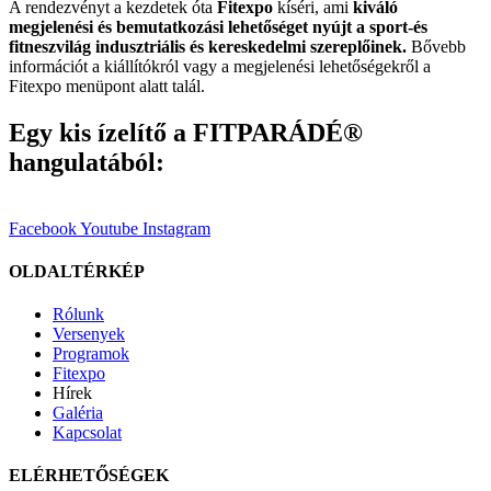
A rendezvényt a kezdetek óta
Fitexpo
kíséri, ami
kiváló
megjelenési és bemutatkozási lehetőséget nyújt a sport-és
fitneszvilág indusztriális és kereskedelmi szereplőinek.
Bővebb
információt a kiállítókról vagy a megjelenési lehetőségekről a
Fitexpo menüpont alatt talál.
Egy kis ízelítő a FITPARÁDÉ®
hangulatából:
Facebook
Youtube
Instagram
OLDALTÉRKÉP
Rólunk
Versenyek
Programok
Fitexpo
Hírek
Galéria
Kapcsolat
ELÉRHETŐSÉGEK