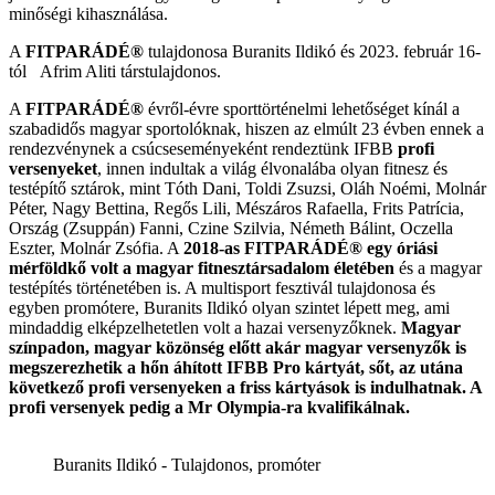
minőségi kihasználása.
A
FITPARÁDÉ®
tulajdonosa Buranits Ildikó és 2023. február 16-
tól Afrim Aliti társtulajdonos.
A
FITPARÁDÉ®
évről-évre sporttörténelmi lehetőséget kínál a
szabadidős magyar sportolóknak, hiszen az elmúlt 23 évben ennek a
rendezvénynek a csúcseseményeként rendeztünk IFBB
profi
versenyeket
, innen indultak a világ élvonalába olyan fitnesz és
testépítő sztárok, mint Tóth Dani, Toldi Zsuzsi, Oláh Noémi, Molnár
Péter, Nagy Bettina, Regős Lili, Mészáros Rafaella, Frits Patrícia,
Ország (Zsuppán) Fanni, Czine Szilvia, Németh Bálint, Oczella
Eszter, Molnár Zsófia. A
2018-as
FITPARÁDÉ® egy óriási
mérföldkő volt a magyar fitnesztársadalom életében
és a magyar
testépítés történetében is. A multisport fesztivál tulajdonosa és
egyben promótere, Buranits Ildikó olyan szintet lépett meg, ami
mindaddig elképzelhetetlen volt a hazai versenyzőknek.
Magyar
színpadon, magyar közönség előtt akár magyar versenyzők is
megszerezhetik a hőn áhított IFBB Pro kártyát, sőt, az utána
következő profi versenyeken a friss kártyások is indulhatnak. A
profi versenyek pedig a Mr Olympia-ra kvalifikálnak.
Buranits Ildikó - Tulajdonos, promóter