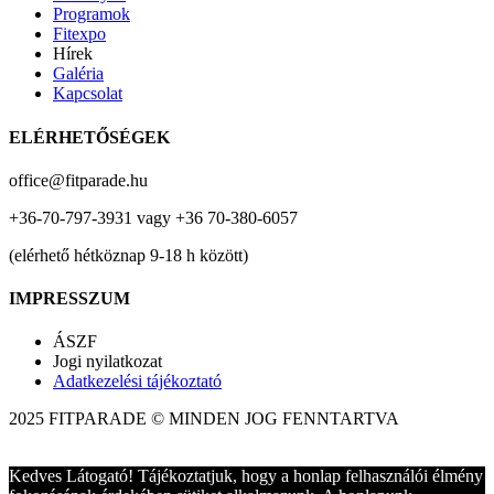
Programok
Fitexpo
Hírek
Galéria
Kapcsolat
ELÉRHETŐSÉGEK
office@fitparade.hu
+36-70-797-3931 vagy +36 70-380-6057
(elérhető hétköznap 9-18 h között)
IMPRESSZUM
ÁSZF
Jogi nyilatkozat
Adatkezelési tájékoztató
2025 FITPARADE © MINDEN JOG FENNTARTVA
Kedves Látogató! Tájékoztatjuk, hogy a honlap felhasználói élmény