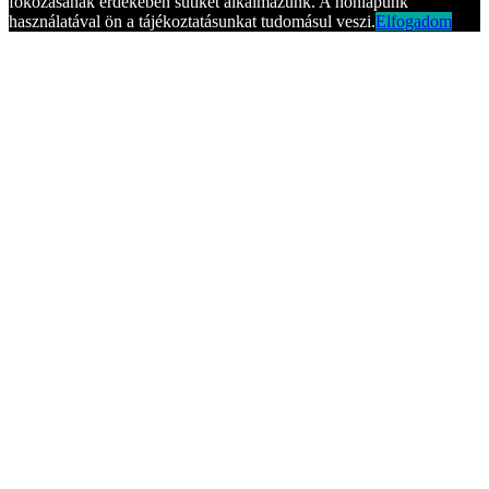
fokozásának érdekében sütiket alkalmazunk. A honlapunk
használatával ön a tájékoztatásunkat tudomásul veszi.
Elfogadom