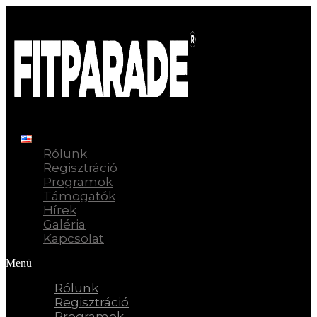
Rólunk
Regisztráció
Programok
Támogatók
Hírek
Galéria
Kapcsolat
Menü
Rólunk
Regisztráció
Programok