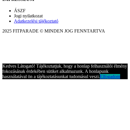
ÁSZF
Jogi nyilatkozat
Adatkezelési tájékoztató
2025 FITPARADE © MINDEN JOG FENNTARTVA
Kedves Látogató! Tájékoztatjuk, hogy a honlap felhasználói élmény
fokozásának érdekében sütiket alkalmazunk. A honlapunk
használatával ön a tájékoztatásunkat tudomásul veszi.
Elfogadom