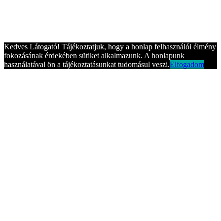
Kedves Látogató! Tájékoztatjuk, hogy a honlap felhasználói élmény
fokozásának érdekében sütiket alkalmazunk. A honlapunk
használatával ön a tájékoztatásunkat tudomásul veszi.
Elfogadom