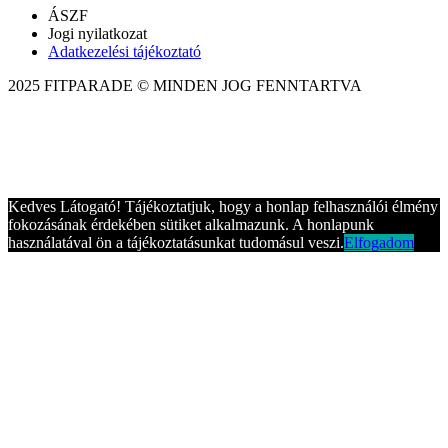
ÁSZF
Jogi nyilatkozat
Adatkezelési tájékoztató
2025 FITPARADE © MINDEN JOG FENNTARTVA
Kedves Látogató! Tájékoztatjuk, hogy a honlap felhasználói élmény
fokozásának érdekében sütiket alkalmazunk. A honlapunk
használatával ön a tájékoztatásunkat tudomásul veszi.
Elfogadom